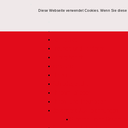
Verein
Diese Webseite verwendet Cookies. Wenn Sie diese 
Über uns
Termine
Geschichte
Heimatlied
Freunde und Förderer
Jahresbericht
Vorstand
Ehrenrat
Schiedsgericht
Ehrenmitglieder
Ehren- und Treunadeln
Besondere Auszeichnungen
Silberne Heine Gesamt