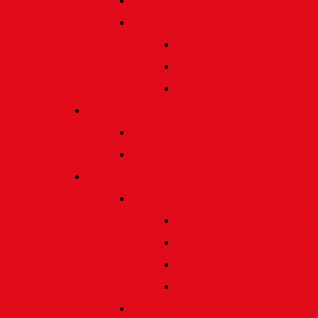
Satzung und Regularien
Datenschutz
Allgemein
Verarbeitung
Einwilligung
Tischgemeinschaften
Allgemeine Infos
Übersicht
Engagement
Förderpreise
Förderpreis Architektur
Förderpreis Musik | Mus
Förderpreis Wissenscha
Förderpreis Handwerk
Preise