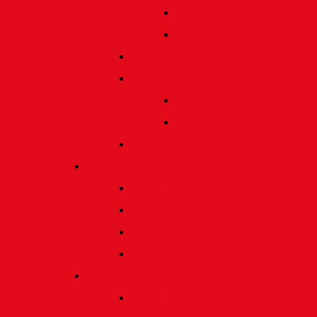
Preis für bildende Kunst
Preis für Kindeswohl
Stadtbildpflege
Denkmale
Gedenktafeln
Die Sonnenuhr
Ratinger Tor
Presse
Das Tor
Pressemitteilungen
Presseecho
Blog
Archiv | Bibliothek
Das Tor "digital" | Downloads